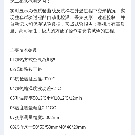
之二毫米范围之内；
实时显示彩色试验曲线及试样在升温过程中变形情况，实
现整套试验过程的自动化控温、采集变形、过程控制，并
自动记录和保存试验数据，形成试验报告；整机具有高质
量、高可靠性，极大的方便了操作者安装试样的过程。
主要技术参数
01
加热方式
空气浴加热
02
试验路数
三路
03
试验温度
室温-300°C
04
加热箱温度波动差
±2°C
05
升温度率
50±3℃/h和10±2℃/12min
06
温度测量精度
0.1°C
C
07
变形测量精度
0.002mm
08
试样尺寸
50*50*50mm/40*40*20mm