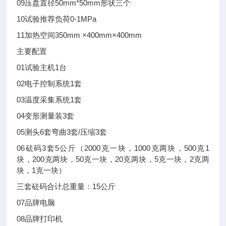
09
压盘直径
50mm*50mm形状三个
10
试验推荐负荷
0-1MPa
11
加热空间
350mm ×400mm×400mm
主要配置
01
试验主机
1台
02
电子控制系统
1套
03
温度采集系统
1套
04
变形测量装
3套
05
测头
6套
弯曲3套/压缩3套
06
砝码
3套
5公斤（2000克一块，1000克两块，500克1
块，200克两块，50克一块，20克两块，5克一块，2克两
块，1克一块）
三套砝码合计总重量：15公斤
07
品牌电脑
08
品牌打印机