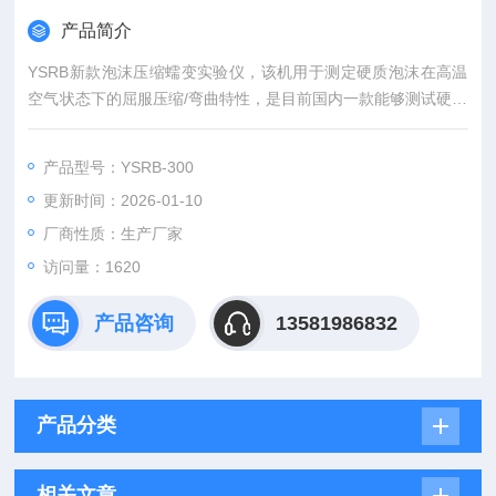
产品简介
YSRB新款泡沫压缩蠕变实验仪，该机用于测定硬质泡沫在高温
空气状态下的屈服压缩/弯曲特性，是目前国内一款能够测试硬质
泡沫热压缩/弯曲变形特性的测试设备；符合标准DIN-53424、G
BT 20672-2006。本设备用智能控制器控制温度，控温效果很理
产品型号：YSRB-300
想；测量变形装置采用高精度光栅式千分表，使测量值更精确；
更新时间：2026-01-10
测量误差可以控制在千分之二毫米范围之内
厂商性质：生产厂家
访问量：1620
产品咨询
13581986832
产品分类
相关文章