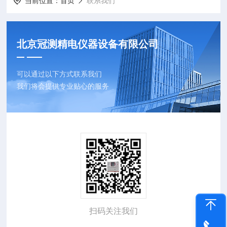
当前位置：
首页
联系我们
北京冠测精电仪器设备有限公司
可以通过以下方式联系我们
我们将会提供专业贴心的服务
扫码关注我们