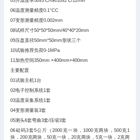
05
升温度率
50±3℃/h和10±2℃/12min
06
温度测量精度
0.1°C
C
07
变形测量精度
0.002mm
08
试样尺寸
50*50*50mm/40*40*20mm
09
压盘直径
50mm*50mm形状三个
10
试验推荐负荷
0-1MPa
11
加热空间
350mm ×400mm×400mm
主要配置
01
试验主机
1台
02
电子控制系统
1套
03
温度采集系统
1套
04
变形测量装
3套
05
测头
6套
弯曲3套/压缩3套
06
砝码
3套
5公斤（2000克一块，1000克两块，500克1
块，200克两块，50克一块，20克两块，5克一块，2克两