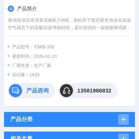
产品简介
海绵泡沫压缩变形实验机YSRB，该机用于测定硬质泡沫在高温
空气状态下的屈服压缩/弯曲特性，是目前国内一款能够测试硬质
泡沫热压缩/弯曲变形特性的测试设备；符合标准DIN-53424、G
BT 20672-2006。本设备用智能控制器控制温度，控温效果很理
产品型号：YSRB-300
想；测量变形装置采用高精度光栅式千分表，使测量值更精确；
更新时间：2026-01-10
测量误差可以控制在千分之二毫米范围之内
厂商性质：生产厂家
访问量：1633
产品咨询
13581986832
产品分类
相关文章