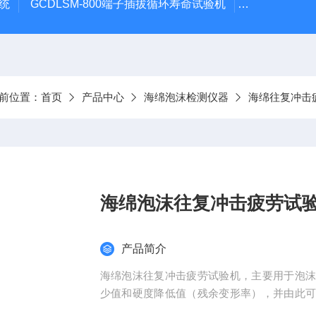
系统
GCDLSM-800端子插拔循环寿命试验机
GCDLSM-
前位置：
首页
产品中心
海绵泡沫检测仪器
海绵往复冲击
海绵泡沫往复冲击疲劳试
产品简介
海绵泡沫往复冲击疲劳试验机，主要用于泡
少值和硬度降低值（残余变形率），并由此
随着冲击时间和次数的增加，冲击载荷小于