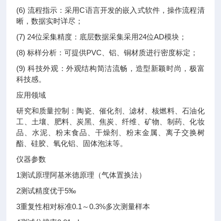
(6) 流程指示：采用C语言开发的嵌入式软件，操作流程清
晰，数据实时详尽；
(7) 24位采集精度：底层数据采集采用24位AD模块；
(8) 标样分析：可提供PVC、铝、铜材质进行密度标定；
(9) 科技外观：外观结构简洁流畅，造型新颖时尚，极富
科技感。
应用领域
研究和质量控制：陶瓷、催化剂、滤材、核燃料、石油化
工、土壤、肥料、炭黑、焦炭、纤维、矿物、制药、化妆
品、水泥、粉末食品、干燥剂、粉末金属、离子交换树
酯、硅胶、氧化铝、固体泡沫等。
仪器参数
1
测试原理
阿基米德原理（气体置换法）
2
测试精度
优于5‰
3
重复性
相对标准0.1～0.3%
多次测量样本