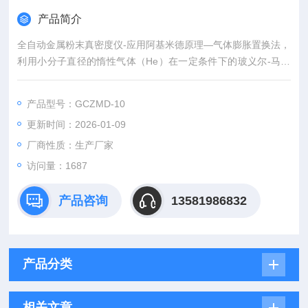
产品简介
全自动金属粉末真密度仪-应用阿基米德原理—气体膨胀置换法，
利用小分子直径的惰性气体（He）在一定条件下的玻义尔-马略
特定律（PV=nRT），通过测定由于样品测试腔放入样品所引起
的样品测试腔气体容量的减少来精确测定样品的真实体积，从而
产品型号：GCZMD-10
得到其真密度，真密度=质量/真实体积。
更新时间：2026-01-09
厂商性质：生产厂家
访问量：1687
产品咨询
13581986832
产品分类
相关文章