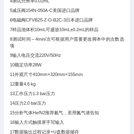
4
测试分辨率
0.01mL
5
减压阀
154N-050A-C
美国进口品牌
6
电磁阀
CFVB25-Z-O-B2C-3
日本进口品牌
7
样品池体积
10mL
可盛放10mL±0.2mL的样品
8
测试时间
～4min/次
可根据用户需要更改脚本中的次数选
项
9
输入电压
交流220V/50Hz
10
额定功率
28W
11
外观尺寸
410mm×320mm×155mm
12
重量
4.6 kg
13
工作压力
1.3 bar
压力
14
压力
2.0 bar
压力
15
分析气体
He/N2
推荐氦气，若用氮气请告知
16
输入方式
触摸屏手写输入
17
数据输出
过程记录+U盘数据储存