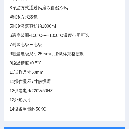
3
降温方式
通过风扇吹自然冷风
4
制冷方式
液氮
5
制冷液氮容积
约1000ml
6
温度范围
-100°C---+1000°C
温度范围可选
7
测试电极
三电极
8
测量电极尺寸
25mm
可按试样规格定制
9
控温精度
±0.5°C
10
试样尺寸
50mm
11
操作显示
7寸触摸屏
12
供电电压
220V/50HZ
12
外形尺寸
14
设备重量
约50KG