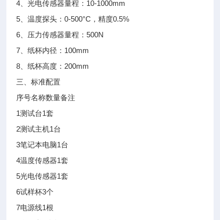
4、光电传感器量程：10-1000mm
5、温度探头：0-500°C，精度0.5%
6、压力传感器量程：500N
7、纸杯内径：100mm
8、纸杯高度：200mm
三、标准配置
序号
名称
数量
备注
1
测试台
1套
2
测试主机
1台
3
笔记本电脑
1台
4
温度传感器
1套
5
光电传感器
1套
6
试样杯
3个
7
电源线
1根