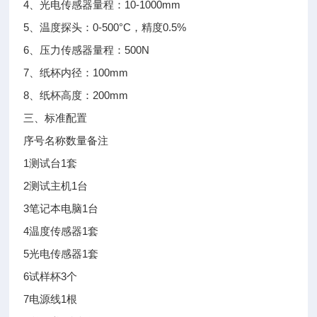
4、光电传感器量程：10-1000mm
5、温度探头：0-500°C，精度0.5%
6、压力传感器量程：500N
7、纸杯内径：100mm
8、纸杯高度：200mm
三、标准配置
序号
名称
数量
备注
1
测试台
1套
2
测试主机
1台
3
笔记本电脑
1台
4
温度传感器
1套
5
光电传感器
1套
6
试样杯
3个
7
电源线
1根