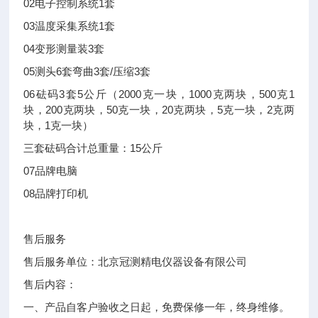
02
电子控制系统
1套
03
温度采集系统
1套
04
变形测量装
3套
05
测头
6套
弯曲3套/压缩3套
06
砝码
3套
5公斤（2000克一块，1000克两块，500克1
块，200克两块，50克一块，20克两块，5克一块，2克两
块，1克一块）
三套砝码合计总重量：15公斤
07
品牌电脑
08
品牌打印机
售后服务
售后服务单位：北京冠测精电仪器设备有限公司
售后内容：
一、产品自客户验收之日起，免费保修一年，终身维修。