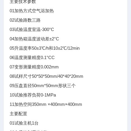
主要技术参数
01
加热方式
空气浴加热
02
试验路数
三路
03
试验温度
室温-300°C
04
加热箱温度波动差
±2°C
05
升温度率
50±3℃/h和10±2℃/12min
06
温度测量精度
0.1°C
C
07
变形测量精度
0.002mm
08
试样尺寸
50*50*50mm/40*40*20mm
09
压盘直径
50mm*50mm形状三个
10
试验推荐负荷
0-1MPa
11
加热空间
350mm ×400mm×400mm
主要配置
01
试验主机
1台