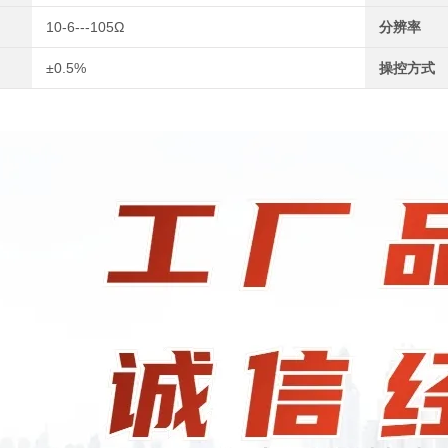
10-6---105Ω
分辨率
±0.5%
操控方式