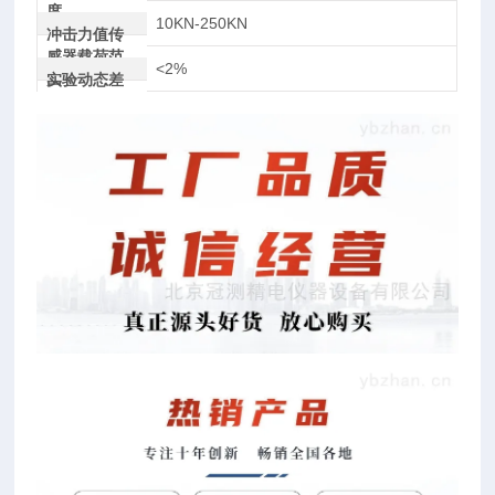
度
10KN-250KN
冲击力值传
感器载荷范
<2%
围
实验动态差