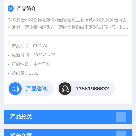
产品简介
CLC复合材料仪器化落锤冲击试验机主要测试材料的抗冲击能力,
即通过一定质量的锤头在一定的高度自由下落对试样进行冲击,通
过高速率同步采集锤头对试样冲击接触后的数据,分析试样的抗冲
击能力及试样的损坏和断裂状态。可以通过软件进行数据分析：
产品型号：CLC-AI
大冲击力、大冲击能量、大冲击速度、材料吸收能量及损伤耗散
更新时间：2026-01-09
能量、损伤临界点及韧脆转变点…….
厂商性质：生产厂家
访问量：1592
产品咨询
13581986832
产品分类
相关文章