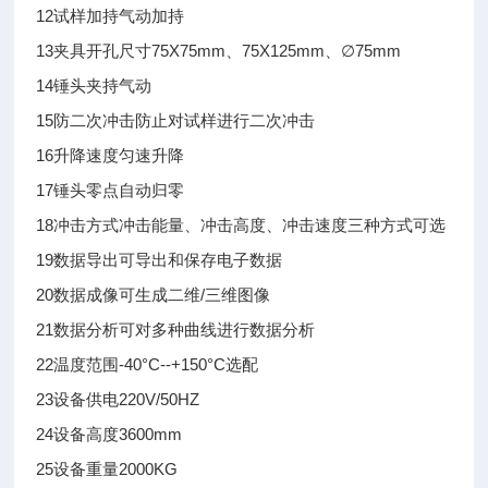
12
试样加持
气动加持
13
夹具开孔尺寸
75X75mm、75X125mm、∅75mm
14
锤头夹持
气动
15
防二次冲击
防止对试样进行二次冲击
16
升降速度
匀速升降
17
锤头零点
自动归零
18
冲击方式
冲击能量、冲击高度、冲击速度三种方式可选
19
数据导出
可导出和保存电子数据
20
数据成像
可生成二维/三维图像
21
数据分析
可对多种曲线进行数据分析
22
温度范围
-40°C--+150°C
选配
23
设备供电
220V/50HZ
24
设备高度
3600mm
25
设备重量
2000KG