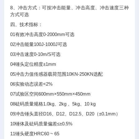
8、冲击方式：可按冲击能量、冲击高度、冲击速度三种
方式可选
四、技术指标：
01
有效冲击高度
0-2000mm
可选
02
冲击能量
100J-1000J
可选
03
冲击速度
0-10m/S
可选
04
锤头定位精度
±1mm
05
冲击力值传感器载荷范围
10KN-250KN
选配
06
实验动态误差
<2%
07
试验区空间
600mm×550mm×450mm
08
砝码质量规格
1.0kg、2kg 、5kg、10 kg
09
冲击锤头直径
D16、D12、D12.5、D20（±0.1mm）
10
锤体及砝码质量偏差
≤±0.5%
11
锤头硬度
HRC60 ~ 65