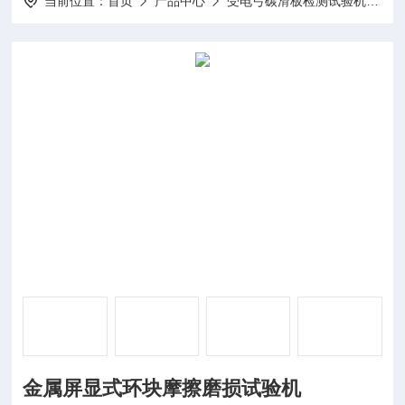
当前位置：
首页
产品中心
受电弓碳滑板检测试验机
金
金属屏显式环块摩擦磨损试验机