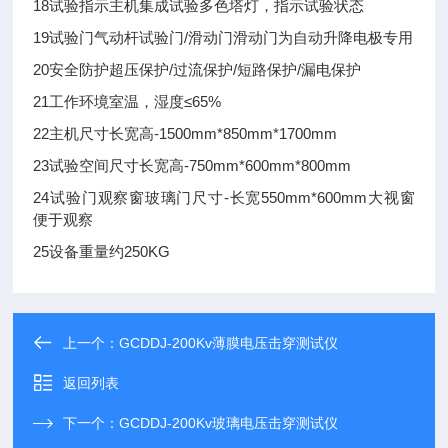
18试验指示主机集成试验多色塔灯，指示试验状态
19试验门气动杆试验门/滑动门滑动门为自动升降电极专用
20安全防护超压保护/过流保护/短路保护/漏电保护
21工作环境室温，湿度≤65%
22主机尺寸长宽高-1500mm*850mm*1700mm
23试验空间尺寸长宽高-750mm*600mm*800mm
24试验门观察窗玻璃门尺寸-长宽550mm*600mm大视窗
便于观察
25
设备重量
约250KG
上一个：
GCDDJ-200Kv薄膜电压击穿测试仪
返回列表
下一个：
GCDDJ-200Kv玻璃电压击穿测试仪