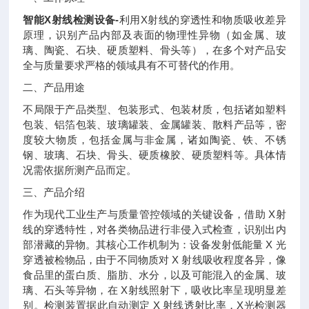
智能X射线检测设备
-
利用X射线的穿透性和物质吸收差异
原理，识别产品内部及表面的物理性异物（如金属、玻
璃、陶瓷、石块、硬质塑料、骨头等），在多个对产品安
全与质量要求严格的领域具有不可替代的作用。
二、产品用途
不局限于产品类型、包装形式、包装材质，包括诸如塑料
包装、铝箔包装、玻璃罐装、金属罐装、散料产品等，密
度较大物质，包括金属与非金属，诸如陶瓷、铁、不锈
钢、玻璃、石块、骨头、硬质橡胶、硬质塑料等。具体情
况需依据所测产品而定。
三、产品介绍
作为现代工业生产与质量管控领域的关键设备，借助 X射
线的穿透特性，对各类物品进行非侵入式检查，识别出内
部潜藏的异物。其核心工作机制为：设备发射低能量 X 光
穿透被检物品，由于不同物质对 X 射线吸收程度各异，像
食品里的蛋白质、脂肪、水分，以及可能混入的金属、玻
璃、石头等异物，在 X射线照射下，吸收比率呈现明显差
别。检测装置据此自动测定 X 射线透射比率，X光检测器