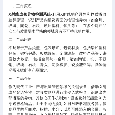
一、工作原理
X射线成像异物检测系统
-
利用X射线的穿透性和物质吸收
差异原理，识别产品内部及表面的物理性异物（如金属、
玻璃、陶瓷、石块、硬质塑料、骨头等），在多个对产品
安全与质量要求严格的领域具有不可替代的作用。
二、产品用途
不局限于产品类型、包装形式、包装材质，包括诸如塑料
包装、铝箔包装、玻璃罐装、金属罐装、散料产品等，密
度较大物质，包括金属与非金属，诸如陶瓷、铁、不锈
钢、玻璃、石块、骨头、硬质橡胶、硬质塑料等。具体情
况需依据所测产品而定。
三、产品介绍
作为现代工业生产与质量管控领域的关键设备，借助 X射
线的穿透特性，对各类物品进行非侵入式检查，识别出内
部潜藏的异物。其核心工作机制为：设备发射低能量 X 光
穿透被检物品，由于不同物质对 X 射线吸收程度各异，像
食品里的蛋白质、脂肪、水分，以及可能混入的金属、玻
璃、石头等异物，在 X射线照射下，吸收比率呈现明显差