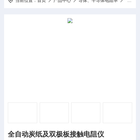
当前位置：
首页
产品中心
导体、半导体电阻率
炭纸双
全自动炭纸及双极板接触电阻仪