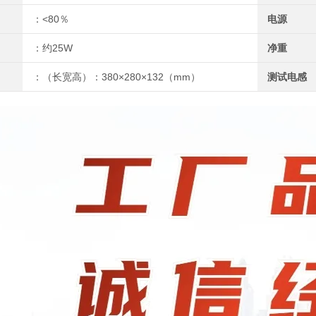
：<80％
电源
：约25W
净重
：（长宽高）：380×280×132（mm）
测试电感