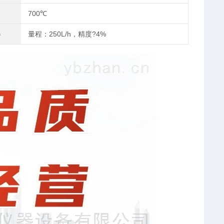
700℃
器
量程：250L/h，精度?4%