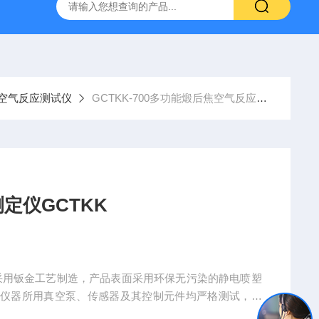
800端子高低温循环测试仪
GCDLSM-800端子电流循环寿命试
空气反应测试仪
GCTKK-700多功能煅后焦空气反应性测定仪GCTKK
定仪GCTKK
壳采用钣金工艺制造，产品表面采用环保无污染的静电喷塑
该仪器所用真空泵、传感器及其控制元件均严格测试，确
逻辑控制器（PLC）控制，实验过程和数据全智能化处