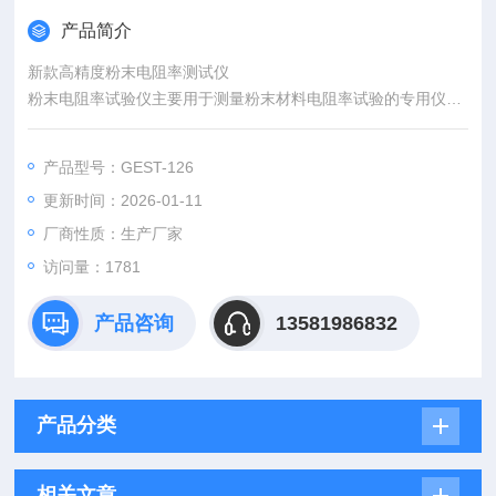
产品简介
新款高精度粉末电阻率测试仪
粉末电阻率试验仪主要用于测量粉末材料电阻率试验的专用仪器.
由于粉末材料的密实度不同,在松装和振实密度条件下,所测试得
到的数据是不同的,所以测试粉末电
产品型号：GEST-126
阻,要求在规定的压力条件下进行测试.便于进行有效数据的测试
更新时间：2026-01-11
及对比.
厂商性质：生产厂家
访问量：1781
产品咨询
13581986832
产品分类
相关文章