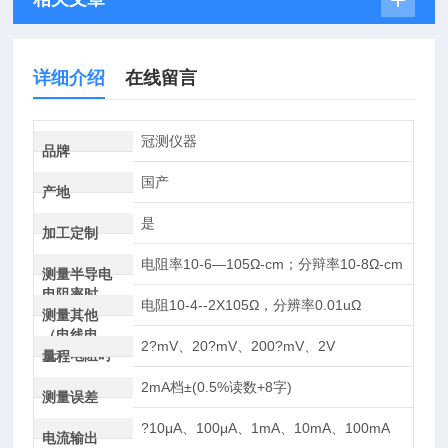
详细介绍
在线留言
冠测仪器
品牌
国产
产地
是
加工定制
电阻率10-6—105Ω-cm；分辩率10-8Ω-cm
测量半导电
电阻率时
电阻10-4--2X105Ω，分辨率0.01uΩ
测量其他
（电线电
2?mV、20?mV、200?mV、2V
缆）电阻时
量程
2mA档±(0.5%读数+8字)
测量误差
?10μA、100μA、1mA、10mA、100mA
电流输出