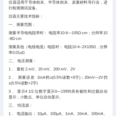
仪器适用于导体粉末、半导体粉末、炭素材料等行业，进
行检测测试设备。
仪器主要技术指标：
一、测量范围：
测量半导电电阻率时： 电阻率10-6—105Ω-cm；分辩率10
-8Ω-cm
测量其他（电线电缆）电阻时： 电阻10-4--2X105Ω，分辨
率0.01uΩ
二、 电压测量：
1． 量程 2 mV、20 mV、200 mV、2V
2． 测量误差 2mA档±(0.5%读数+8字)；20mV—2V挡
±(0.5%读数+2字)
3． 显示4 1/2 位数字显示0—19999具有极性和过载自动
显示，小数点、单位自动显示。
三、 恒流源：
1． 电流输出： 10μA、100μA、1mA、10mA、100mA、