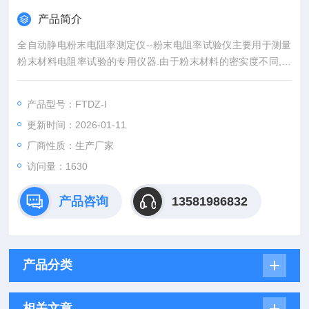
产品简介
全自动静电粉末电阻率测定仪--粉末电阻率试验仪主要用于测量
粉末材料电阻率试验的专用仪器.由于粉末材料的密实度不同,在
松装和振实密度条件下,所测试得到的数据是不同的,所以测试粉
末电阻,要求在规定的压力条件下进行测试.便于进行有效数据的
产品型号：FTDZ-I
测试及对比.仪器由主机、测试架两大部分组成。
更新时间：2026-01-11
厂商性质：生产厂家
访问量：1630
产品咨询
13581986832
产品分类
相关文章