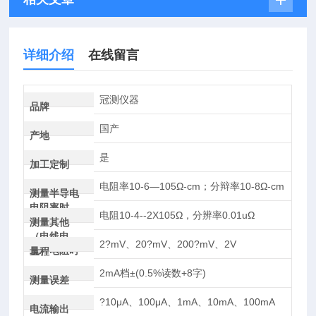
详细介绍
在线留言
冠测仪器
品牌
国产
产地
是
加工定制
电阻率10-6—105Ω-cm；分辩率10-8Ω-cm
测量半导电
电阻率时
电阻10-4--2X105Ω，分辨率0.01uΩ
测量其他
（电线电
2?mV、20?mV、200?mV、2V
缆）电阻时
量程
2mA档±(0.5%读数+8字)
测量误差
?10μA、100μA、1mA、10mA、100mA
电流输出