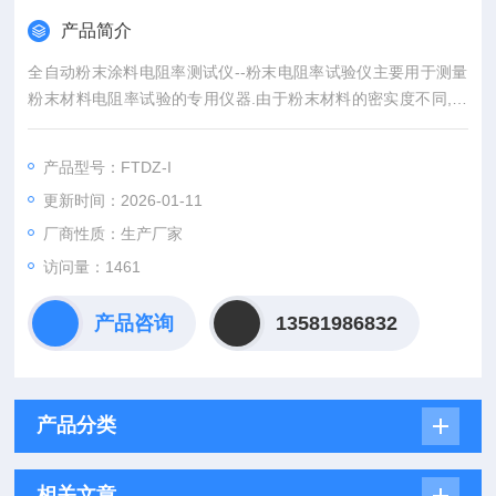
产品简介
全自动粉末涂料电阻率测试仪--粉末电阻率试验仪主要用于测量
粉末材料电阻率试验的专用仪器.由于粉末材料的密实度不同,在
松装和振实密度条件下,所测试得到的数据是不同的,所以测试粉
末电阻,要求在规定的压力条件下进行测试.便于进行有效数据的
产品型号：FTDZ-I
测试及对比.仪器由主机、测试架两大部分组成。
更新时间：2026-01-11
厂商性质：生产厂家
访问量：1461
产品咨询
13581986832
产品分类
相关文章