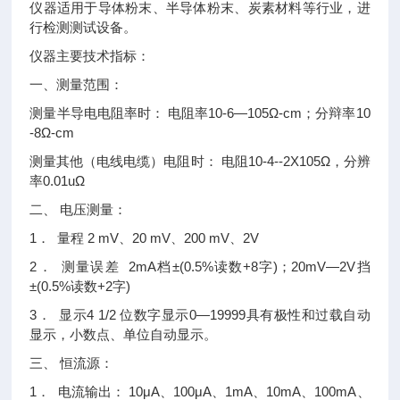
仪器适用于导体粉末、半导体粉末、炭素材料等行业，进
行检测测试设备。
仪器主要技术指标：
一、测量范围：
测量半导电电阻率时： 电阻率10-6—105Ω-cm；分辩率10
-8Ω-cm
测量其他（电线电缆）电阻时： 电阻10-4--2X105Ω，分辨
率0.01uΩ
二、 电压测量：
1． 量程 2 mV、20 mV、200 mV、2V
2． 测量误差 2mA档±(0.5%读数+8字)；20mV—2V挡
±(0.5%读数+2字)
3． 显示4 1/2 位数字显示0—19999具有极性和过载自动
显示，小数点、单位自动显示。
三、 恒流源：
1． 电流输出： 10μA、100μA、1mA、10mA、100mA、