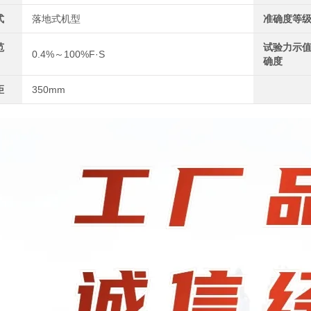
式
落地式机型
准确度等
范
试验力示
0.4%～100%F·S
确度
距
350mm