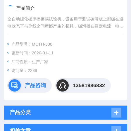
产品简介
全自动碳化板摩擦磨损试验机，设备用于测试碳滑板上部碳在通
电状态下与导线之间摩擦产生的损耗，碳滑板在额定电流、电压
下高速运动与静止的导线相对运动，并规定碳滑板与导线的接触
力；当达到设定里程数值后，设备自动停止；此时可以观察碳滑
产品型号：MCTH-500
板的磨损程度来确定碳滑板的耐磨性能要求。
更新时间：2026-01-11
厂商性质：生产厂家
访问量：2238
产品咨询
13581986832
产品分类
相关文章