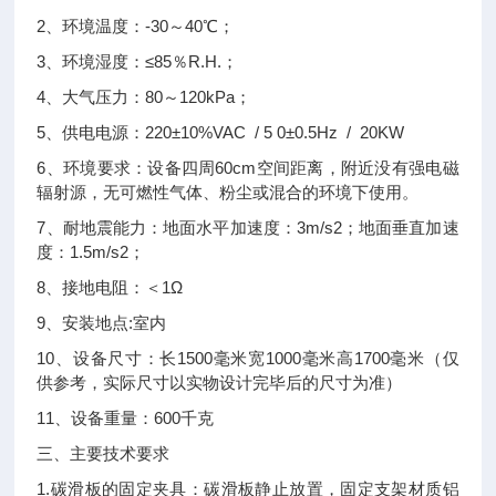
2、环境温度：-30～40℃；
3、环境湿度：≤85％R.H.；
4、大气压力：80～120kPa；
5、供电电源：220±10%VAC / 5 0±0.5Hz / 20KW
6、环境要求：设备四周60cm空间距离，附近没有强电磁
辐射源，无可燃性气体、粉尘或混合的环境下使用。
7、耐地震能力：地面水平加速度：3m/s2；地面垂直加速
度：1.5m/s2；
8、接地电阻：＜1Ω
9、安装地点:室内
10、设备尺寸：长1500毫米宽1000毫米高1700毫米（仅
供参考，实际尺寸以实物设计完毕后的尺寸为准）
11、设备重量：600千克
三、主要技术要求
1.碳滑板的固定夹具：碳滑板静止放置，固定支架材质铝