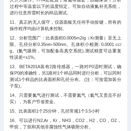
过程中等温套以下的温度恒定。可加自动液氮补充系统，
进行任意所需时长的样品测试。
11、真正的无人值守，仪器面板无任何手动按键，所有的
操作程序均由计算机来控制。
12、分析范围广：比表面积0.0005m2/g（Kr测量）至无上
限。孔径分析0.35nm-500nm。孔体积小检测: 0.0001 cc/
g。(氮气吸附，可加配备高真空系统).测试精度可达重复
性误差<±1%。
13、BETA201A装有2路传感器，一路对P0适时测试，确
保P0的准确性，另1路对1个样品同时进行分析，可以同时
测试1个样品的比表面积和孔径分布。 (注：可按需加装分
子泵)。
14、只需要氮气进行测试，不需要氦气（氦气又贵且不好
买），为客户节省资金。
15、比表面积1个25分钟，孔径常规1个3.5小时
16、可以进行N2,Ar，Kr，NH3，CO2，H2，CO，O2，
甲烷，丁烷和其他非腐蚀性气体吸附分析。