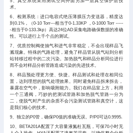
5、真空系统采用测试空间外面另加一层真空保护层技
术。
6、检测系统：进口电容式绝压薄膜压力变送器，精度达
到0.1%，（0-10 Torr---相当于0-1.33KP ，0-1000 Torr -----
-相当于0-133.3kp）高达24位AD采集电路确保数据的准确
性。可以进行上千个点的测试。
7、优质控制阀使抽气和进气非常稳定，不会出现样品飞
溅现象。特殊的气路处理，避免了样品管从脱气站到分析
站转移过程中的二次污染。加热脱气和样品分析同位进行
而不会对样品分析管路造成污染的先进技术。
8、样品预处理更方便、快捷。样品测试和处理在相同位
置，达到理想的脱气处理效果。同时避免样品拆来拆去，
暴露在空气中，影响吸附能力。我们在样品室上方，利用
一个三通阀，巧妙的把测试管路和加热脱气管路一分为
二，使脱气时产生的杂质不会污染测试管路和真空计，这
是我们核心的技术。
9、独立的P0管，确保P0值的准确无误。P/P0可达0.9995.
10、BETA201A配置了大容量液氮杜瓦瓶，可保70小时无
人介入操作。HYA还配置了液氮等温套，以确保整个分析