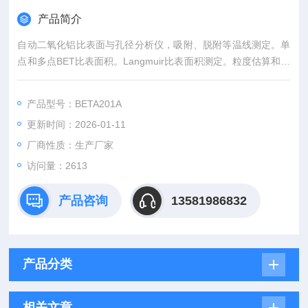
产品简介
自动二氧化铝比表面与孔径分析仪，吸附、脱附等温线测定。单
点和多点BET比表面积。Langmuir比表面积测定。粒度估算和真
密度测试、孔隙率及孔隙度分析。BJH介孔、大孔分析。t-plots
图法微孔分析，以及外表面积测定。as-plots微孔总面积。MP法
产品型号：BETA201A
微孔分析。可以进行微孔DR理论、HK狭缝孔理论、SF圆柱形孔
更新时间：2026-01-11
理论分析，并可以升级进行DFT密度函数理论；包括NLDFT理论
等
厂商性质：生产厂家
访问量：2613
产品咨询
13581986832
产品分类
相关文章