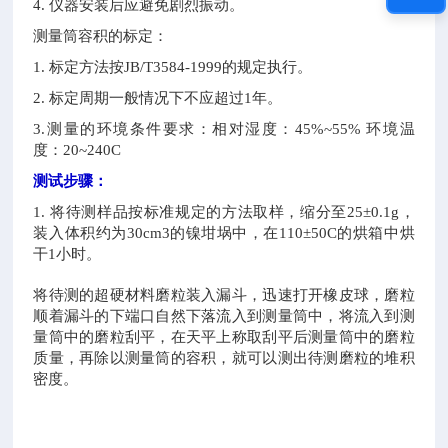
4. 仪器安装后应避免剧烈振动。
测量筒容积的标定：
1. 标定方法按JB/T3584-1999的规定执行。
2. 标定周期一般情况下不应超过1年。
3.测量的环境条件要求：相对湿度：45%~55% 环境温
度：20~240C
测试步骤：
1. 将待测样品按标准规定的方法取样，缩分至25±0.1g，
装入体积约为30cm3的镍坩埚中，在110±50C的烘箱中烘
干1小时。
将待测的超硬材料磨粒装入漏斗，迅速打开橡皮球，磨粒
顺着漏斗的下端口自然下落流入到测量筒中，将流入到测
量筒中的磨粒刮平，在天平上称取刮平后测量筒中的磨粒
质量，再除以测量筒的容积，就可以测出待测磨粒的堆积
密度。