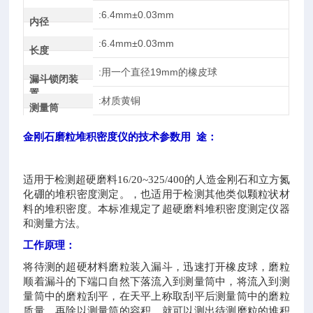
:6.4mm±0.03mm
内径
:6.4mm±0.03mm
长度
:用一个直径19mm的橡皮球
漏斗锁闭装
置
:材质黄铜
测量筒
金刚石磨粒堆积密度仪的技术参数
用 途：
适用于检测超硬磨料16/20~325/400的人造金刚石和立方氮
化硼的堆积密度测定。，也适用于检测其他类似颗粒状材
料的堆积密度。本标准规定了超硬磨料堆积密度测定仪器
和测量方法。
工作原理：
将待测的超硬材料磨粒装入漏斗，迅速打开橡皮球，磨粒
顺着漏斗的下端口自然下落流入到测量筒中，将流入到测
量筒中的磨粒刮平，在天平上称取刮平后测量筒中的磨粒
质量，再除以测量筒的容积，就可以测出待测磨粒的堆积