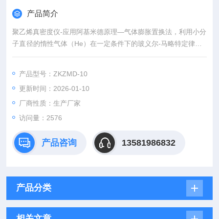
产品简介
聚乙烯真密度仪-应用阿基米德原理—气体膨胀置换法，利用小分
子直径的惰性气体（He）在一定条件下的玻义尔-马略特定律（P
V=nRT），通过测定由于样品测试腔放入样品所引起的样品测试
腔气体容量的减少来精确测定样品的真实体积，从而得到其真密
产品型号：ZKZMD-10
度，真密度=质量/真实体积。
更新时间：2026-01-10
厂商性质：生产厂家
访问量：2576
产品咨询
13581986832
产品分类
相关文章