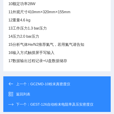
10
额定功率
28W
11
外观尺寸
410mm×320mm×155mm
12
重量
4.6 kg
13
工作压力
1.3 bar
压力
14
压力
2.0 bar
压力
15
分析气体
He/N2
推荐氦气，若用氮气请告知
16
输入方式
触摸屏手写输入
17
数据输出
过程记录+U盘数据储存
上一个：
GCZMD-10粉末真密度仪
返回列表
下一个：
GEST-126自动粉末电阻率及压实密度仪