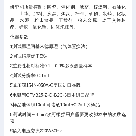
研究和质量控制：陶瓷、催化剂、滤材、核燃料、石油化
工、土壤、肥料、炭黑、焦炭、纤维、矿物、制药、化妆
品、水泥、粉末食品、干燥剂、粉末金属、离子交换树
酯、硅胶、氧化铝、固体泡沫等。
仪器参数
1
测试原理
阿基米德原理（气体置换法）
2
测试精度
优于5‰
3
重复性
相对标准0.1～0.3%
多次测量样本
4
测试分辨率
0.01mL
5
减压阀
154N-050A-C
美国进口品牌
6
电磁阀
CFVB25-Z-O-B2C-3
日本进口品牌
7
样品池体积
10mL
可盛放10mL±0.2mL的样品
8
测试时间
～4min/次
可根据用户需要更改脚本中的次数选
项
9
输入电压
交流220V/50Hz