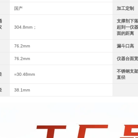
国产
加工定制
桶
支撑剂下
仪
304.8mm；
起到一仪
面的距离
76.2mm
漏斗口高
76.2mm
仪器台面
不锈钢支
径
=30.48mm
直径
径
38.1mm