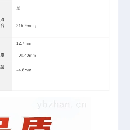
是
落点
器台
215.9mm；
12.7mm
宽度
=30.48mm
架架
=4.8mm