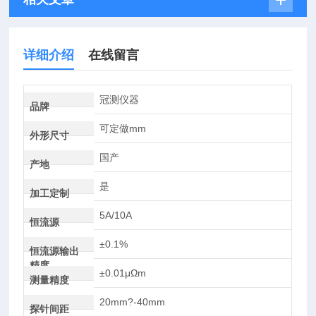
详细介绍
在线留言
冠测仪器
品牌
可定做mm
外形尺寸
国产
产地
是
加工定制
5A/10A
恒流源
±0.1%
恒流源输出
精度
±0.01μΩm
测量精度
20mm?-40mm
探针间距