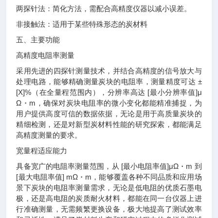
两探针法：简化方法，需配合高精度仪器以减小误差。
非接触法：适用于某些特殊形态的炭材料
五、主要功能
高精度电阻率测量
采用先进的四探针测量技术，并结合高精度的信号放大与
处理电路，能够精确测量炭块的电阻率，测量精度可达 ±
[X]%（在全量程范围内），分辨率高达 [最小分辨率值]μ
Ω・m，确保对炭块电阻率的微小变化都能精准捕捉，为
用户提供高度可信的数据依据，无论是用于高质量炭块的
精细检测，还是对新型炭材料性能的研究探索，都能满足
高精度测量的要求。
宽量程适应能力
具备宽广的电阻率测量范围，从 [最小电阻率值]μΩ・m 到
[最大电阻率值] mΩ・m，能够覆盖各种不同品质和应用场
景下炭块的电阻率测量需求，无论是低电阻的优质石墨电
极，还是高电阻的炭质耐火材料，都能在同一台仪器上进
行准确测量，无需频繁更换设备，极大地提高了测试效率