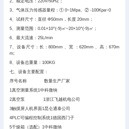
2、额定电压：220V/50HZ；
3、气体压力传感器量程：① 0~1Mpa、② -100Kpa~0
4、试样尺寸：直径 Φ50mm，长度 20mm；
5、测量范围：0.01×10^(-9)㎡~20×10^(-9)㎡；
6、最大流速：25L/min
7、设备尺寸：长：800mm 、宽 ：620mm 、高：670m
m;
8、设备总重量：100KG
七、设备主要配置：
序号
名称
数量
生产厂家
1
真空测量系统
1
中科微纳
2
真空泵
1
浙江飞越机电公司
3
触摸屏人机界面
1
昆仑通泰公司
4
PLC可编程控制系统
1
德国西门子
5
干燥箱（选配）
1
中科微纳