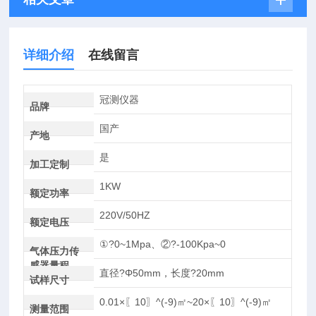
详细介绍
在线留言
冠测仪器
品牌
国产
产地
是
加工定制
1KW
额定功率
220V/50HZ
额定电压
①?0~1Mpa、②?-100Kpa~0
气体压力传
感器量程
直径?Φ50mm，长度?20mm
试样尺寸
0.01×〖10〗^(-9)㎡~20×〖10〗^(-9)㎡
测量范围