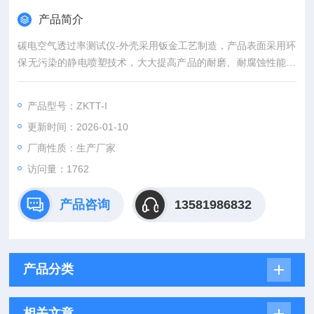
产品简介
碳电空气透过率测试仪-外壳采用钣金工艺制造，产品表面采用环
保无污染的静电喷塑技术，大大提高产品的耐磨、耐腐蚀性能。
该仪器所用真空泵、传感器及其控制元件均严格测试，确保各项
数据稳定，准确、可靠。采用可编程序逻辑控制器（PLC）控
产品型号：ZKTT-I
制，实验过程和数据全智能化处理；通过软件可实现远程监控和
更新时间：2026-01-10
数据分析。便捷的人机交互界面、高精度，智能化的测量技术，
助力提升企业产品测量效率。
厂商性质：生产厂家
访问量：1762
产品咨询
13581986832
产品分类
相关文章