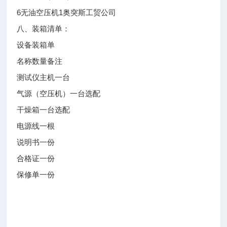
6
无油空压机
1
奥突斯工贸公司
八、装箱清单：
设备装箱单
名称
数量
备注
测试仪主机
一台
气源（空压机）
一台
选配
干燥箱
一台
选配
电源线
一根
说明书
一份
合格证
一份
保修单
一份