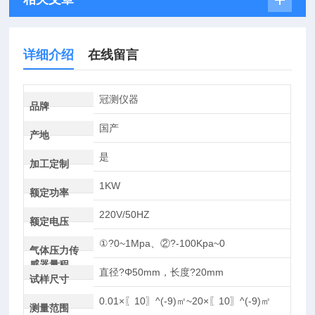
详细介绍
在线留言
冠测仪器
品牌
国产
产地
是
加工定制
1KW
额定功率
220V/50HZ
额定电压
①?0~1Mpa、②?-100Kpa~0
气体压力传
感器量程
直径?Φ50mm，长度?20mm
试样尺寸
0.01×〖10〗^(-9)㎡~20×〖10〗^(-9)㎡
测量范围