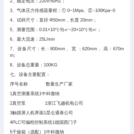
2、额定电压：220V/50HZ；
3、气体压力传感器量程：① 0~1Mpa、② -100Kpa~0
4、试样尺寸：直径 Φ50mm，长度 20mm；
5、测量范围：0.01×10^(-9)㎡~20×10^(-9)㎡；
6、最大流速：25L/min
7、设备尺寸：长：800mm 、宽 ：620mm 、高：670m
m;
8、设备总重量：100KG
七、设备主要配置：
序号
名称
数量
生产厂家
1
真空测量系统
1
中科微纳
2
真空泵
1
浙江飞越机电公司
3
触摸屏人机界面
1
昆仑通泰公司
4
PLC可编程控制系统
1
德国西门子
5
干燥箱（选配）
1
中科微纳