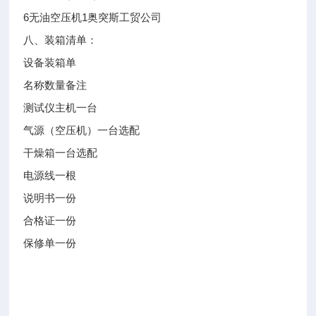
6
无油空压机
1
奥突斯工贸公司
八、装箱清单：
设备装箱单
名称
数量
备注
测试仪主机
一台
气源（空压机）
一台
选配
干燥箱
一台
选配
电源线
一根
说明书
一份
合格证
一份
保修单
一份