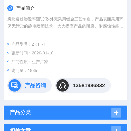
产品简介
炭块透过渗透率测试仪-外壳采用钣金工艺制造，产品表面采用环
保无污染的静电喷塑技术，大大提高产品的耐磨、耐腐蚀性能。
该仪器所用真空泵、传感器及其控制元件均严格测试，确保各项
数据稳定，准确、可靠。采用可编程序逻辑控制器（PLC）控
产品型号：ZKTT-I
制，实验过程和数据全智能化处理；通过软件可实现远程监控和
更新时间：2026-01-10
数据分析。便捷的人机交互界面、高精度，智能化的测量技术，
助力提升企业产品测量效率。
厂商性质：生产厂家
访问量：1835
产品咨询
13581986832
产品分类
相关文章