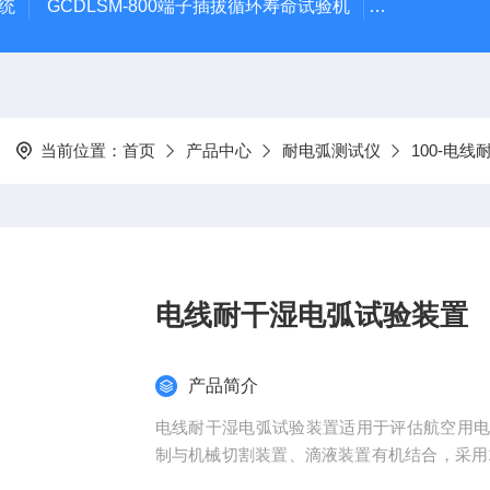
系统
GCDLSM-800端子插拔循环寿命试验机
GCDLSM-
当前位置：
首页
产品中心
耐电弧测试仪
100-电
电线耐干湿电弧试验装置
产品简介
电线耐干湿电弧试验装置适用于评估航空用
制与机械切割装置、滴液装置有机结合，采用1
进行控制。电压、电流、流量等参数在触摸屏