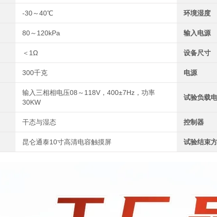
-30～40℃
环境湿度
80～120kPa
输入电源
＜1Ω
设备尺寸
300千克
电源
输入三相相电压08～118V，400±7Hz，功率
试验负载
30KW
干态与湿态
控制器
昆仑通泰10寸高清电容触摸屏
试验结束