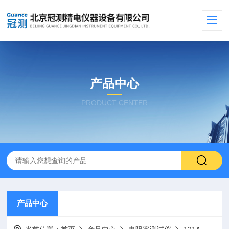
产品中心
PRODUCT CENTER
产品中心