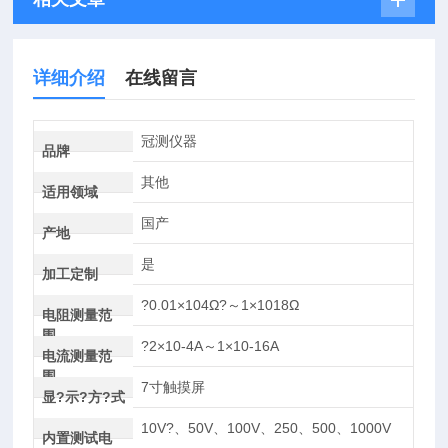
详细介绍
在线留言
冠测仪器
品牌
其他
适用领域
国产
产地
是
加工定制
?0.01×104Ω?～1×1018Ω
电阻测量范
围
?2×10-4A～1×10-16A
电流测量范
围
7寸触摸屏
显?示?方?式
10V?、50V、100V、250、500、1000V
内置测试电