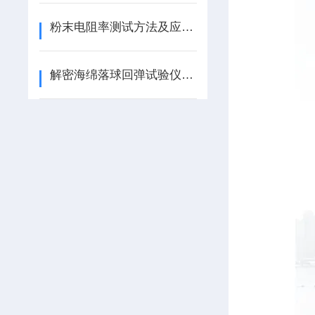
粉末电阻率测试方法及应用域
解密海绵落球回弹试验仪：揭秘海绵弹性的幕后 “考官”