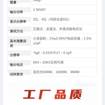
16kg?
重量
1.5KVA?
输出功率
3位、4位（内部全是6位）
显示分辨率
正接法、反接法、外接试验电压法
测试方法
介质损耗：1%±0.09%?电容容量：1.5%
基本测量误
±1pF
差
?tgδ：0.01%?Cx?：0.1pF
分辨率
5KV～10KV五档可调
输出电压
直径为50MM、100MM、38MM
试样要求