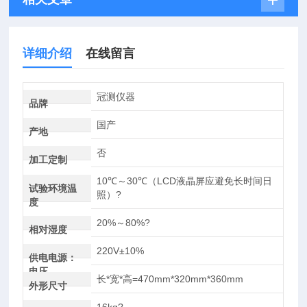
详细介绍
在线留言
冠测仪器
品牌
国产
产地
否
加工定制
10℃～30℃（LCD液晶屏应避免长时间日
试验环境温
照）?
度
20%～80%?
相对湿度
220V±10%
供电电源：
电压
长*宽*高=470mm*320mm*360mm
外形尺寸