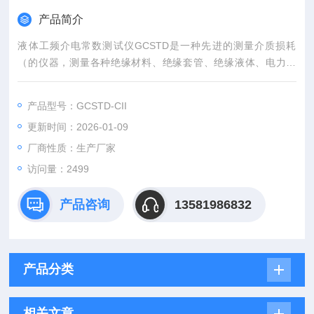
产品简介
液体工频介电常数测试仪GCSTD是一种先进的测量介质损耗
（的仪器，测量各种绝缘材料、绝缘套管、绝缘液体、电力电
缆、电容器、互感器、变压器等高压设备的介质损耗。具有操作
简单、中文显示、打印、使用方便、无需换算、自带高压，抗扰
产品型号：GCSTD-CII
力强， 测试时间短等优点。GCSTD
更新时间：2026-01-09
厂商性质：生产厂家
访问量：2499
产品咨询
13581986832
产品分类
相关文章