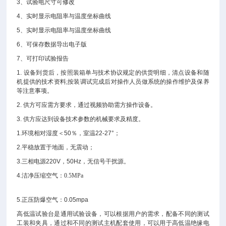
3
、试验电尺寸可修改
4
、实时显示电阻率与温度坐标曲线
5
、实时显示电阻率与温度坐标曲线
6
、可保存数据导出电子版
7
、可打印试验报告
1.
设备到货后，按照装箱单与技术协议规定的供货明细，清点设备和随
机提供的技术资料;按装调试完成后对操作人员做系统的操作维护及保养
等注意事项。
2.
供方可应需方要求，通过视频协助需方操作设备。
3.
供方应达到设备技术参数的机械要求及精度。
1.
环境相对湿度＜
50
％，室温
22-27°
；
2.
平稳放置于地面，无震动；
3.
三相电源
220V
，
50Hz
，无信号干扰源。
4.
洁净
压缩空气：0.5MPa
5.
正压防爆空气：
0.05mpa
高低温试验台是通用试验设备，可以根据用户的需求，配备不同的测试
工装和夹具，通过和不同的测试主机配套使用，可以用于高低温绝缘电