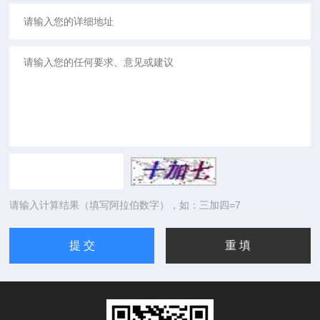
请输入计算结果（填写阿拉伯数字），如：三加四=7