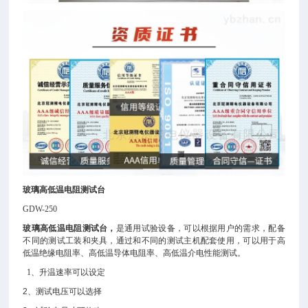
玻璃高低温电阻测试台
GDW-250
玻璃高低温电阻测试台
，
是通用试验设备，可以根据用户的需求，配备
不同的测试工装和夹具，通过和不同的测试主机配套使用，可以用于高
低温绝缘电阻率、高低温导体电阻率、高低温介电性能测试。
1、升温速率可以设定
2
、测试电压可以选择