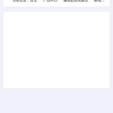
当前位置：
首页
产品中心
漏电起痕试验仪
耐电痕化指数测试仪