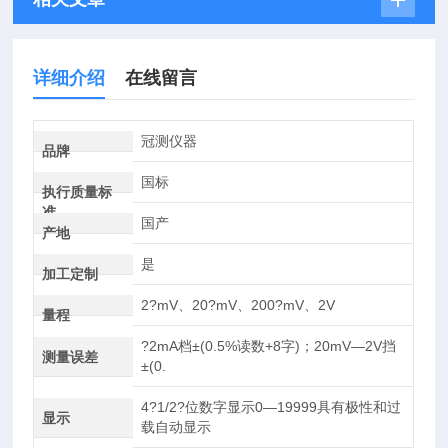
详细介绍
在线留言
冠测仪器
品牌
国标
执行质量标
准
国产
产地
是
加工定制
2?mV、20?mV、200?mV、2V
量程
?2mA档±(0.5%读数+8字)；20mV—2V挡
测量误差
±(0.
4?1/2?位数字显示0—19999具有极性和过
显示
载自动显示