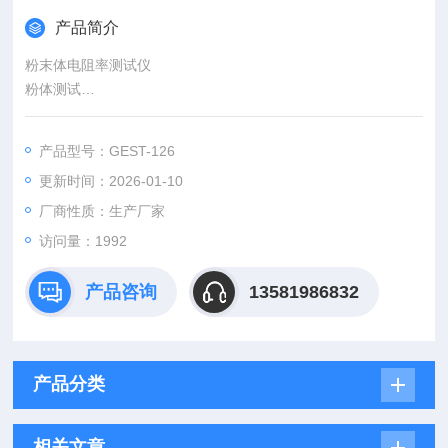
产品简介
粉末体电阻率测试仪
粉体测试
（1）粒度：粉体比表面积与粒度成反比，粉体粒度越小，则比
表面积越大。随着粉体粒度的减小，粉体之间分子引力、静电引
产品型号：GEST-126
力作用逐渐增大，降低粉体颗粒的流动性；其次，粉体粒度越
更新时间：2026-01-10
小，粒子间越容易吸附、
聚集成团，黏结性增大
厂商性质：生产厂家
访问量：1992
产品咨询
13581986832
产品分类
相关文章