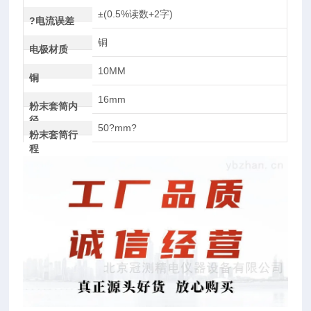
±(0.5%读数+2字)
?电流误差
铜
电极材质
10MM
铜
16mm
粉末套筒内
径
50?mm?
粉末套筒行
程